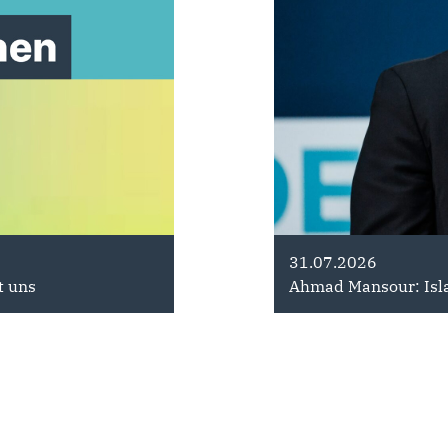
29.06.2026
31.07.2026
t uns
lsekretärin der CDU
100 Tage Arbeit für Brandenburg
Ahmad Mansour: Is